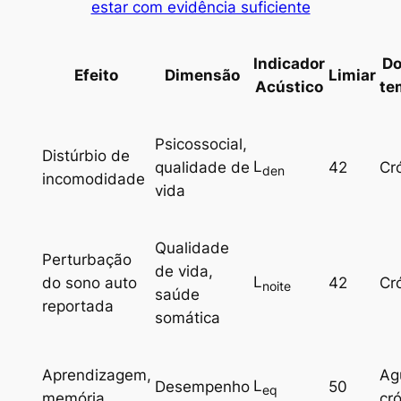
estar com evidência suficiente
Indicador
Do
Efeito
Dimensão
Limiar
Acústico
te
Psicossocial,
Distúrbio de
L
qualidade de
42
Cr
den
incomodidade
vida
Qualidade
Perturbação
de vida,
L
do sono auto
42
Cr
noite
saúde
reportada
somática
Aprendizagem,
Ag
L
Desempenho
50
eq
memória
cr