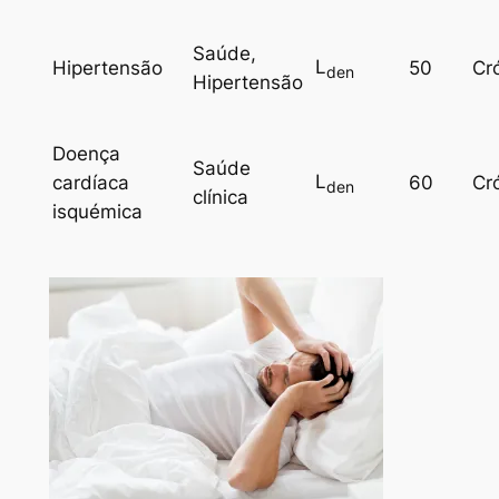
Saúde,
L
Hipertensão
50
Cr
den
Hipertensão
Doença
Saúde
L
cardíaca
60
Cr
den
clínica
isquémica