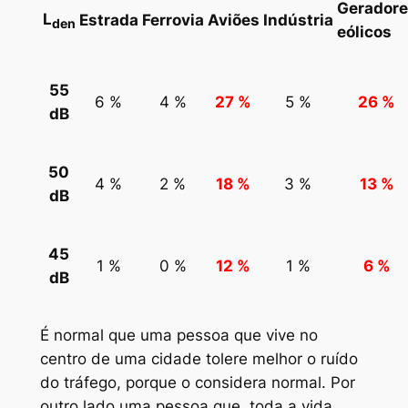
Gerador
L
Estrada
Ferrovia
Aviões
Indústria
den
eólicos
55
6 %
4 %
27 %
5 %
26 %
dB
50
4 %
2 %
18 %
3 %
13 %
dB
45
1 %
0 %
12 %
1 %
6 %
dB
É normal que uma pessoa que vive no
centro de uma cidade tolere melhor o ruído
do tráfego, porque o considera normal. Por
outro lado uma pessoa que, toda a vida,