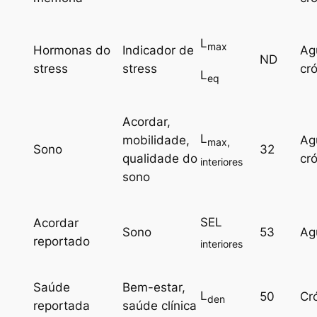
L
max
Hormonas do
Indicador de
Ag
ND
stress
stress
cr
L
eq
Acordar,
L
mobilidade,
Ag
max,
Sono
32
qualidade do
cr
interiores
sono
SEL
Acordar
Sono
53
Ag
reportado
interiores
Saúde
Bem-estar,
L
50
Cr
den
reportada
saúde clínica