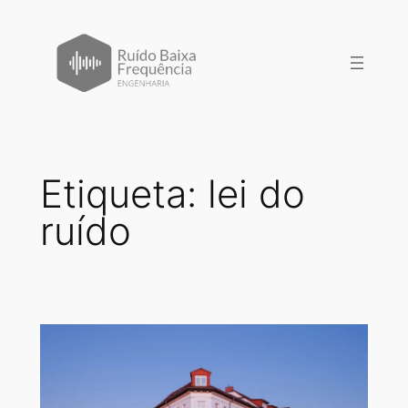
Saltar
para
o
conteúdo
Etiqueta:
lei do
ruído