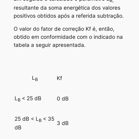
B,
resultante da soma energética dos valores
positivos obtidos após a referida subtração.
O valor do fator de correção Kf é, então,
obtido em conformidade com o indicado na
tabela a seguir apresentada.
L
Kf
B
L
< 25 dB
0 dB
B
25 dB < L
< 35
B
3 dB
dB