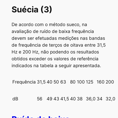
Suécia (3)
De acordo com o método sueco, na
avaliação de ruído de baixa frequência
devem ser efetuadas medições nas bandas
de frequência de terços de oitava entre 31,5
Hz e 200 Hz, não podendo os resultados
obtidos exceder os valores de referência
indicados na tabela a seguir apresentada.
Frequência
31,5
40
50
63
80
100
125
160
200
dB
56
49
43
41,5
40
38
36,0
34
32,0