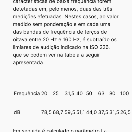
características de baixa frequência forem
detetadas em, pelo menos, duas das três
medições efetuadas. Nestes casos, ao valor
medido sem ponderação e em cada uma
das bandas de frequência de terços de
oitava entre 20 Hz e 160 Hz, é subtraído os
limiares de audição indicado na ISO 226,
que se podem ver na tabela a seguir
apresentada.
Frequência
20
25
31,5
40
50
63
80
100
dB
78,5
68,7
59,5
51,1
44,0
37,5
31,5
26,5
Em seguida é calculado o parâmetro L