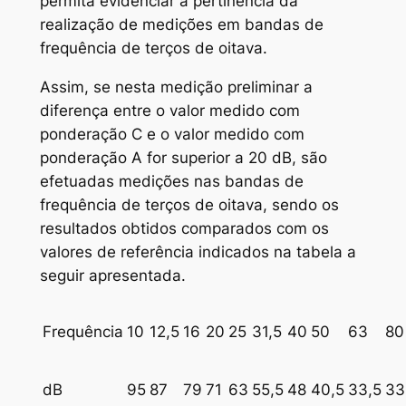
permita evidenciar a pertinência da
realização de medições em bandas de
frequência de terços de oitava.
Assim, se nesta medição preliminar a
diferença entre o valor medido com
ponderação C e o valor medido com
ponderação A for superior a 20 dB, são
efetuadas medições nas bandas de
frequência de terços de oitava, sendo os
resultados obtidos comparados com os
valores de referência indicados na tabela a
seguir apresentada.
Frequência
10
12,5
16
20
25
31,5
40
50
63
80
dB
95
87
79
71
63
55,5
48
40,5
33,5
33