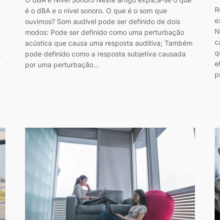
R
é o dBA e o nível sonoro. O que é o som que
e
ouvimos? Som audível pode ser definido de dois
N
modos: Pode ser definido como uma perturbação
c
acústica que causa uma resposta auditiva; Também
q
pode definido como a resposta subjetiva causada
.
e
por uma perturbação…
p