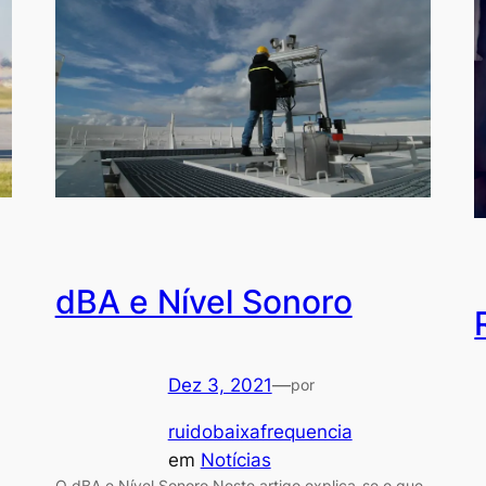
dBA e Nível Sonoro
Dez 3, 2021
—
por
ruidobaixafrequencia
em
Notícias
O dBA e Nível Sonoro Neste artigo explica-se o que