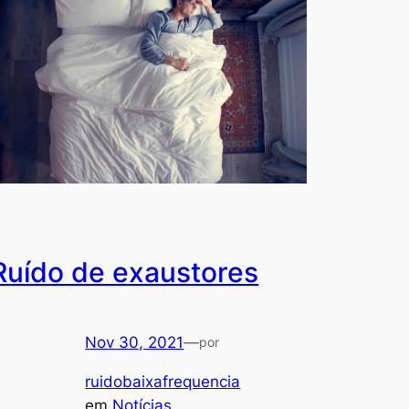
Ruído de exaustores
Nov 30, 2021
—
por
ruidobaixafrequencia
em
Notícias