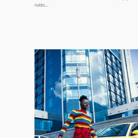
ruído…