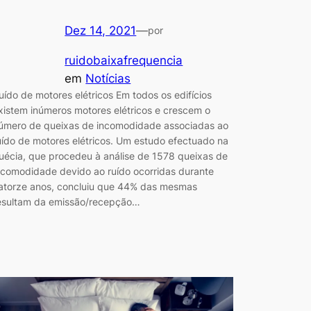
Dez 14, 2021
—
por
ruidobaixafrequencia
em
Notícias
uído de motores elétricos Em todos os edifícios
xistem inúmeros motores elétricos e crescem o
úmero de queixas de incomodidade associadas ao
uído de motores elétricos. Um estudo efectuado na
uécia, que procedeu à análise de 1578 queixas de
ncomodidade devido ao ruído ocorridas durante
atorze anos, concluiu que 44% das mesmas
esultam da emissão/recepção…