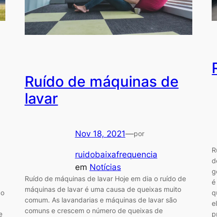
Ruído de máquinas de
lavar
Nov 18, 2021
—
por
R
ruidobaixafrequencia
d
em
Notícias
g
Ruído de máquinas de lavar Hoje em dia o ruído de
é
máquinas de lavar é uma causa de queixas muito
ao
q
comum. As lavandarias e máquinas de lavar são
e
comuns e crescem o número de queixas de
e
p