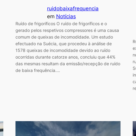
ruidobaixafrequencia
em
Notícias
Ruído de frigorificos O ruído de frigoríficos e o
.
gerado pelos respetivos compressores é uma causa
comum de queixas de incomodidade. Um estudo
R
efectuado na Suécia, que procedeu à análise de
e
1578 queixas de incomodidade devido ao ruído
n
ocorridas durante catorze anos, concluiu que 44%
r
das mesmas resultam da emissão/recepção de ruído
S
de baixa frequência.…
i
c
r